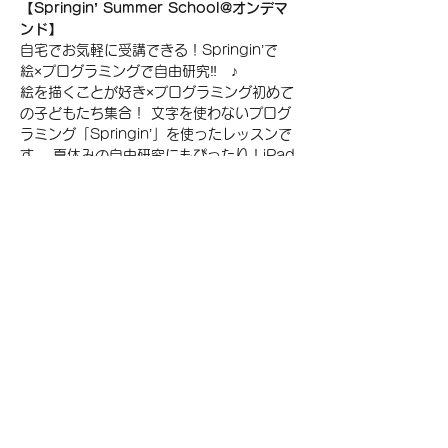
【Springin’ Summer School@オンデマ
ンド】
自宅でお気軽に受講できる！Springin’で　
絵×プログラミングで自由研究‼　♪
絵を描くことが好き×プログラミング初めて
の子どもたち集合！ 文字を使わないプログ
ラミング「Springin’」を使ったレッスンで
す。 夏休みの自由研究にもぴったり！iPad
を使って自分で書いた絵で宝探しや絵本を作
ってみよう。
☆Springin’とは？☆
スプリンギンは、プログラミング未経験者
や、まだ読み書きができない低年齢のお子さ
んでも、直感的に操作できるビジュアル型の
プログラミング言語。 絵や写真に、音や動
きをつけられる属性アイコンを組み合わせる
ことで、誰もがゲームや動く絵本をつくりだ
せるクリエイターになれます。
Springin'
については、こちらをご覧くださ
い。Springin'アプリ、ダウンロード用QR
コードあり