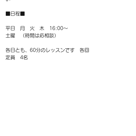
■日程■
平日　月　火　木　16:00～
土曜　（時間は応相談）
各日とも、60分のレッスンです　各回
定員　4名　